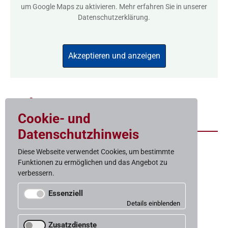
um Google Maps zu aktivieren. Mehr erfahren Sie in unserer
Datenschutzerklärung
.
Akzeptieren und anzeigen
Zum Bestand
Cookie- und
Datenschutzhinweis
Diese Webseite verwendet Cookies, um bestimmte
Funktionen zu ermöglichen und das Angebot zu
Baugelast
verbessern.
Gemeinnützige Wohnungs­baugenossenschaft eG
Weißenburgstraße 15
Essenziell
50670 Köln
Für den Betrieb der Website notwendige Cookies.
Telefon 0221-973153-0
Zusatzdienste