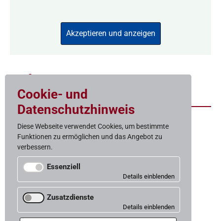
Akzeptieren und anzeigen
Zum Bestand
Cookie- und
Datenschutzhinweis
Diese Webseite verwendet Cookies, um bestimmte
Funktionen zu ermöglichen und das Angebot zu
Baugelast
verbessern.
Gemeinnützige Wohnungs­baugenossenschaft eG
Weißenburgstraße 15
Essenziell
50670 Köln
Für den Betrieb der Website notwendige Cookies.
Telefon 0221-973153-0
Zusatzdienste
Telefax 0221-973153-19
Cookie-Status
info@baugelast.de
Es werden Drittanbieterdienste von Google Maps
Speicherung der Cookie-Auswahl.